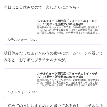
今日は１日休みなので 久しぶりにこちらへ
ルチルクォーツ専門店【フォーチュネイトルチ
ル】15周年・販売数35,000点突破!!
国内初のルチルクォーツ専門店。2010年創業、販売数3.5
万点。埼玉吉川の実店舗より、追究と追求の末に辿り着い
た『品質の極致』を掲載。15年研ぎ澄まされた鑑定眼で一
石ずつ厳選した本物の一点物をお届けします。稀少なルチ
ルクォーツをぜひご覧くだ
ルチルクォーツ.net
明日休みだしなぁときのうの夜中にホームページを覗いて
みると お手頃なプラチナルチルが。
ルチルクォーツ専門店【フォーチュネイトルチ
ル】15周年・販売数35,000点突破!!
国内初のルチルクォーツ専門店。2010年創業、販売数3.5
万点。埼玉吉川の実店舗より、追究と追求の末に辿り着い
た『品質の極致』を掲載。15年研ぎ澄まされた鑑定眼で一
石ずつ厳選した本物の一点物をお届けします。稀少なルチ
ルクォーツをぜひご覧くだ
ルチルクォーツ.net
「初めての方におすすめ」と書いてある通り ルチルは少