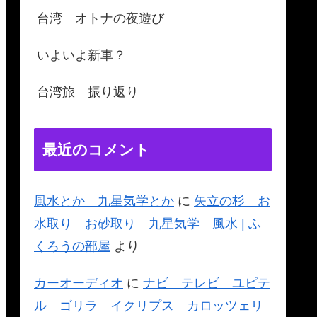
台湾 オトナの夜遊び
いよいよ新車？
台湾旅 振り返り
最近のコメント
風水とか 九星気学とか
に
矢立の杉 お
水取り お砂取り 九星気学 風水 | ふ
くろうの部屋
より
カーオーディオ
に
ナビ テレビ ユピテ
ル ゴリラ イクリプス カロッツェリ