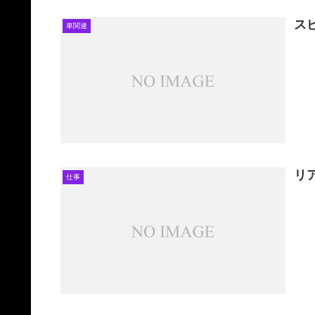
ス
車関連
リ
仕事