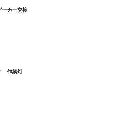
ピーカー交換
ア 作業灯