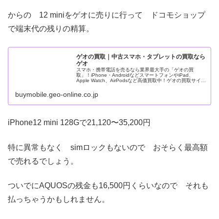
からの 12 miniをゲオに売りに行って ドコモショップ
で端末代の残りの精算。
ゲオの買取｜中古スマホ・タブレットの買取なら
ゲオ
スマホ・携帯電話を売るなら業界最大手の「ゲオの買
取」！iPhone・AndroidなどスマートフォンやiPad、
Apple Watch、AirPodsなど高価買取中！ゲオの買取サイト
では買取価格を10秒で確認できます！宅配買取なら送料無
料で
buymobile.geo-online.co.jp
iPhone12 mini 128Gで21,120〜35,200円
特に異常もなく simロックもないので おそらく最高額
で売れるでしょう。
ついでにAQUOSの残金も16,500円くらいなので それも
払っちゃうかもしれません。