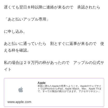
遅くても翌日８時以降に連絡が来るので 承認されたら
「あと払いアップル専用」
に申し込み。
あと払いに通っていたら 割とすぐに返事が来るので 使
える枠を確認。
私の場合は２９万円の枠があったので アップルの公式サ
イト
Apple
革新に満ちたAppleの世界へようこそ。Appleのウェブサイ
トではiPhoneからiPad、Apple Watch、Mac、Apple TVま
で、すべての製品の購入ができます。アクセサリやエンタ
ーテインメントを探す時も、専任スペシャリスト
www.apple.com