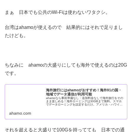
まぁ 日本でも公共のWi-Fiは使わないワタクシ。
台湾はahamoが使えるので 結果的にはそれで足りまし
たけども。
ちなみに ahamoの大盛りにしても海外で使えるのは20G
です。
海外旅行にはahamoがおすすめ！海外91の国・
地域でデータ通信が利用可能
ahamoなら事前準備なし・追加料金なしで海外旅行をその
まま楽しめる！海外ローミングは30GBまで無料。スマホ
でデータローミングを設定するだけ。アメリカ・ハワイ・
韓国など海外91の国・地域で利用可能です。
ahamo.com
それを超えると大盛りで100Gを持ってても 日本での通