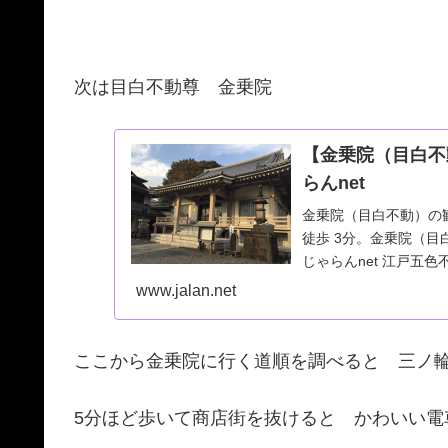
次は目白不動尊 金乗院
【金乗院（目白不
らんnet
金乗院（目白不動）の観光
徒歩 3分。金乗院（
じゃらんnet 江戸五色
www.jalan.net
ここから金乗院に行く道順を調べると 三ノ
5分ほど歩いて商店街を抜けると かわいい電