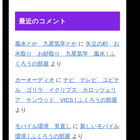
最近のコメント
風水とか 九星気学とか
に
矢立の杉 お
水取り お砂取り 九星気学 風水 | ふ
くろうの部屋
より
カーオーディオ
に
ナビ テレビ ユピテ
ル ゴリラ イクリプス カロッツェリ
ア ケンウッド VICS | ふくろうの部屋
より
モバイル環境 見直し
に
新しいモバイル
環境 | ふくろうの部屋
より