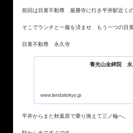
前回は目黄不動尊 最勝寺に行き平井駅近く
そこでランチと一服を済ませ もう一つの目
目黄不動尊 永久寺
養光山金錍院 永久
www.tendaitokyo.jp
平井からまた秋葉原で乗り換えて三ノ輪へ。
駅から出てすぐです。