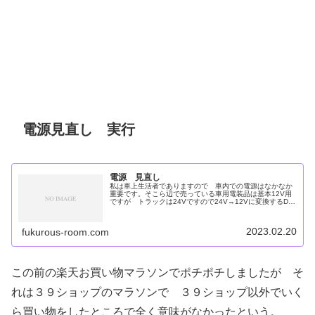
電源見直し 実行
電源 見直し
私は車上生活者でありますので 車内での電源はなかなか
重要です。そこら辺で売っている車用電装品は基本12V用
ですが トラックは24Vですので24V→12Vに変換するDC-
DCコンバーターなるものが必要です。このために電源もバ
ッテリーから直接引
2023.02.20
fukurous-room.com
この前の楽天お買い物マラソンでポチポチしましたが そ
れは３９ショップのマラソンで ３９ショップ以外でいく
ら買い物をしたところで全く意味がなかったという。