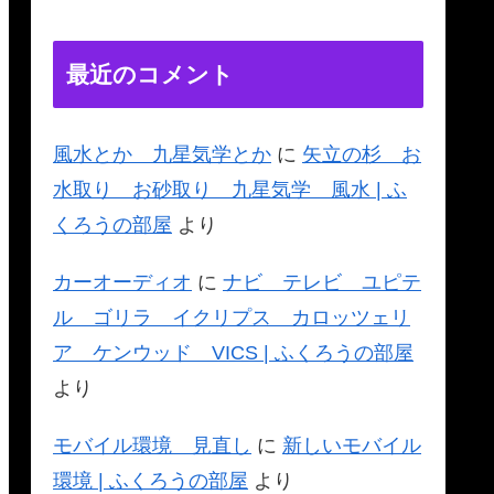
最近のコメント
風水とか 九星気学とか
に
矢立の杉 お
水取り お砂取り 九星気学 風水 | ふ
くろうの部屋
より
カーオーディオ
に
ナビ テレビ ユピテ
ル ゴリラ イクリプス カロッツェリ
ア ケンウッド VICS | ふくろうの部屋
より
モバイル環境 見直し
に
新しいモバイル
環境 | ふくろうの部屋
より