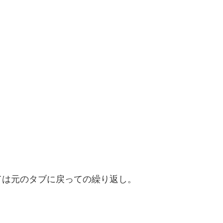
ては元のタブに戻っての繰り返し。
。